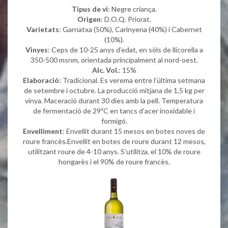
Tipus de vi
: Negre criança.
Origen
: D.O.Q. Priorat.
Varietats
: Garnatxa (50%), Carinyena (40%) i Cabernet
(10%).
Vinyes
: Ceps de 10-25 anys d’edat, en sòls de llicorella a
350-500 msnm, orientada principalment al nord-oest.
Alc. Vol.
: 15%
Elaboració
: Tradicional. Es verema entre l’última setmana
de setembre i octubre. La producció mitjana de 1,5 kg per
vinya. Maceració durant 30 dies amb la pell. Temperatura
de fermentació de 29ªC en tancs d’acer inoxidable i
formigó.
Envelliment
: Envellit durant 15 mesos en botes noves de
roure francès.Envellit en botes de roure durant 12 mesos,
utilitzant roure de 4-10 anys. S’utilitza, el 10% de roure
hongarès i el 90% de roure francès.