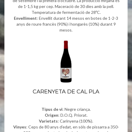
de setembre i la primera d’octubre. La producció mitjana és
de 1-1,5 kg per cep. Maceració de 30 dies amb la pell.
Temperatura de fermentació de 28ºC.
Envelliment
: Envellit durant 14 mesos en botes de 1-2-3
anys de roure francès (90%) i hongarès (10%) durant 9
mesos.
CARENYETA DE CAL PLA
Tipus de vi
: Negre criança.
Origen
: D.O.Q. Priorat.
Varietats
: Carinyena (100%).
Vinyes
: Ceps de 80 anys d’edat, en sòls de pissarra a 350-