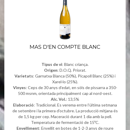
MAS D'EN COMPTE BLANC
Tipus de vi
: Blanc criança.
Origen
: D.O.Q. Priorat.
Varietats
: Garnatxa Blanca (50%), Picapoll Blanc (25%) i
Xarel·lo (25%).
Vinyes
: Ceps de 30 anys d’edat, en sòls de pissarra a 350-
500 msnm, orientada principalment cap al nord-oest.
Alc. Vol.
: 13,5%
Elaboració
: Tradicional. Es verema entre l’última setmana
de setembre i la primera d’octubre. La producció mitjana és
de 1,5 kg per cep. Maceració durant 1 dia amb la pell.
Temperatura de fermentació de 15ºC.
Envelliment
: Envellit en botes de 1-2-3 anys de roure