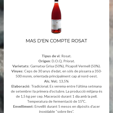
MAS D'EN COMPTE ROSAT
Tipus de vi
: Rosat.
Origen
: D.O.Q. Priorat.
Varietats
: Garnatxa Grisa (50%), Picapoll Vermell (50%).
Vinyes
: Ceps de 30 anys d’edat, en sòls de pissarra a 350-
500 msnm, orientada principalment cap al nord-oest.
Alc. Vol.
: 13,5%
Elaboració
: Tradicional. Es verema entre l’última setmana
de setembre i la primera d’octubre. La producció mitjana és
de 1,5 kg per cep. Maceració durant 1 dia amb la pell.
Temperatura de fermentació de 15ºC.
Envelliment
: Envellit durant 5 mesos en dipòsits d’acer
inoxidable “sobre lies”.