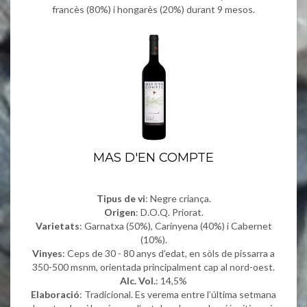
francès (80%) i hongarès (20%) durant 9 mesos.
MAS D'EN COMPTE
Tipus de vi
: Negre criança.
Origen
: D.O.Q. Priorat.
Varietats
: Garnatxa (50%), Carinyena (40%) i Cabernet
(10%).
Vinyes
: Ceps de 30 - 80 anys d’edat, en sòls de pissarra a
350-500 msnm, orientada principalment cap al nord-oest.
Alc. Vol.
: 14,5%
Elaboració
: Tradicional. Es verema entre l’última setmana