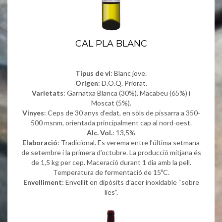
CAL PLA BLANC
Tipus de vi
: Blanc jove.
Origen
: D.O.Q. Priorat.
Varietats
: Garnatxa Blanca (30%), Macabeu (65%) i
Moscat (5%).
Vinyes
: Ceps de 30 anys d’edat, en sòls de pissarra a 350-
500 msnm, orientada principalment cap al nord-oest.
Alc. Vol.
: 13,5%
Elaboració
: Tradicional. Es verema entre l’última setmana
de setembre i la primera d’octubre. La producció mitjana és
de 1,5 kg per cep. Maceració durant 1 dia amb la pell.
Temperatura de fermentació de 15ºC.
Envelliment
: Envellit en dipòsits d’acer inoxidable “sobre
lies”.