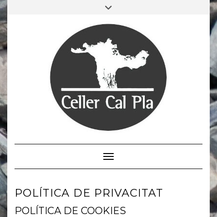
Saltar
Alternar
al
la
contenido
cabecera
Cambiar modo de navegación
POLÍTICA DE PRIVACITAT
POLÍTICA DE COOKIES