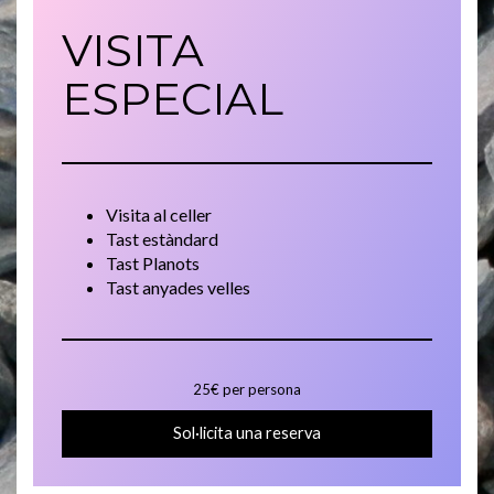
VISITA
ESPECIAL
Visita al celler
Tast estàndard
Tast Planots
Tast anyades velles
25€ per persona
Sol·licita una reserva